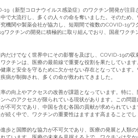
ID-19（新型コロナウイルス感染症）のワクチン開発が注
界中で大流行し、多くの人々の命を奪いました。そのため、
究機関や製薬会社が協力し、短期間で複数のCOVID-19
D-19ワクチンの開発に積極的に取り組んでおり、国産ワク
内だけでなく世界中にその影響を及ぼし、COVID-19の
。ワクチンは、医療の最前線で重要な役割を果たしています
の健康と安全を守るために欠かせない存在となっています。
た疾病が制御され、多くの命が救われてきました。
種率の向上やアクセスの改善が課題となっています。特に、
チンへのアクセスが限られている現状があります。この問題
携が不可欠であり、中国を含む各国の貢献が求められていま
いが続く中で、ワクチンの重要性はますます高まることでし
の進歩と国際的な協力が不可欠であり、医療の発展と人類の
られています。医療の未来を見据える上で、ワクチンは欠か