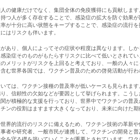
個人の健康だけでなく、集団全体の免疫獲得にも貢献します
を持つ人が多く存在することで、感染症の拡大を防ぐ効果が
種率が十分に高い状態をキープすることで、感染症の流行を
種にはリスクも伴います。
性があり、個人によってその症状や程度は異なります。しか
は感染症そのものがもたらすリスクに比べて低いとされてい
種のメリットがリスクを上回ると考えており、一般の人々に
を含む世界各国では、ワクチン普及のための啓発活動が行わ
おいては、ワクチン接種の普及率が低いケースも見られます
偏り、信頼性の欠如などが要因として挙げられます。こうし
機関が積極的な支援を行っており、世界中でワクチンの普及
クチンの役割はますます大きくなっており、未来に向けた期
や世界的流行のリスクに備えるため、ワクチン技術の革新や
従事者や研究者、一般市民が連携して、ワクチンの開発と普
安全を守る礎を築いていくことが重要とされています。ワク