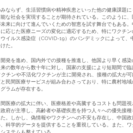
のみならず、生活習慣病や精神疾患といった他の健康課題に
可能な社会を実現することが期待されている。このように、
が未来に向けて進んでいくための智恵を試す舞台でもある。
口に応じた医療ニーズの変化に適応するため、特にワクチン
ウイルス感染症（COVID-19）のパンデミックによって
受けた。
ン開発を進め、国内外での接種を推進し、他国より早く感染
従来の数年から数十年に対し、国家の支援により短期間で臨
ワクチンや不活化ワクチンが主に開発され、接種の拡大が
度と民間医療サービスが組み合わさっており、特に農村地域
ログラムが存在する。
民間医療の拡大に伴い、医療格差や高騰するコストも問題視
方政府が主導し、高齢者や基礎疾患を持つ人々への優先接種
れた。しかし、偽情報やワクチンへの不安も存在し、中国政
め、科学的データを提供することを重視している。また、ワ
るシステムも整えている。