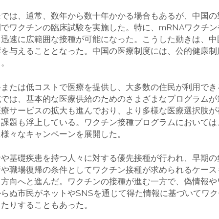
発では、通常、数年から数十年かかる場合もあるが、中国の
でワクチンの臨床試験を実施した。特に、mRNAワクチ
て迅速に広範囲な接種が可能になった。こうした動きは、中
響を与えることとなった。中国の医療制度には、公的健康制
る。
料または低コストで医療を提供し、大多数の住民が利用でき
域では、基本的な医療供給のためのさまざまなプログラムが
医療サービスの拡大も進んでおり、より多様な医療選択肢が
う課題も浮上している。ワクチン接種プログラムにおいては
に様々なキャンペーンを展開した。
者や基礎疾患を持つ人々に対する優先接種が行われ、早期の
行や職場復帰の条件としてワクチン接種が求められるケース
る方向へと進んだ。ワクチンの接種が進む一方で、偽情報や
らぬ市民がネットやSNSを通じて得た情報に基づいてワ
じたりすることもあった。