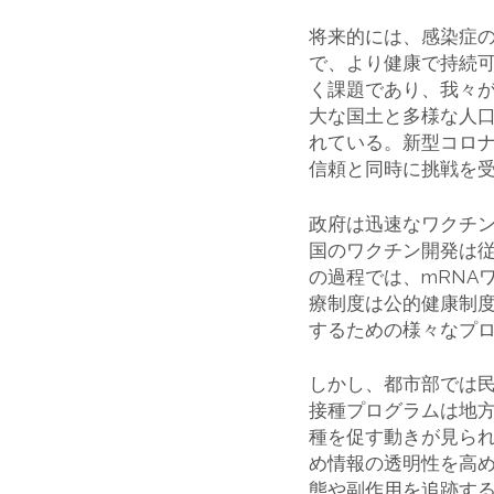
将来的には、感染症
で、より健康で持続
く課題であり、我々
大な国土と多様な人
れている。新型コロナ
信頼と同時に挑戦を
政府は迅速なワクチ
国のワクチン開発は
の過程では、mRNA
療制度は公的健康制
するための様々なプ
しかし、都市部では
接種プログラムは地
種を促す動きが見ら
め情報の透明性を高
態や副作用を追跡す