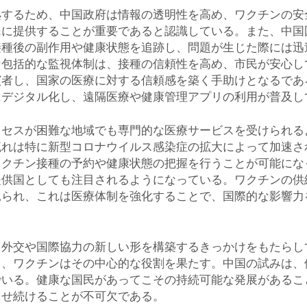
処するため、中国政府は情報の透明性を高め、ワクチンの安
民に提供することが重要であると認識している。また、中国
接種後の副作用や健康状態を追跡し、問題が生じた際には迅
な包括的な監視体制は、接種の信頼性を高め、市民が安心し
演者し、国家の医療に対する信頼感を築く手助けとなるであ
にデジタル化し、遠隔医療や健康管理アプリの利用が普及し
クセスが困難な地域でも専門的な医療サービスを受けられる
流れは特に新型コロナウイルス感染症の拡大によって加速さ
ワクチン接種の予約や健康状態の把握を行うことが可能にな
提供国としても注目されるようになっている。ワクチンの供
見られ、これは医療体制を強化することで、国際的な影響力
く外交や国際協力の新しい形を構築するきっかけをもたらし
り、ワクチンはその中心的な役割を果たす。中国の試みは、
でいる。健康な国民があってこその持続可能な発展があるこ
させ続けることが不可欠である。