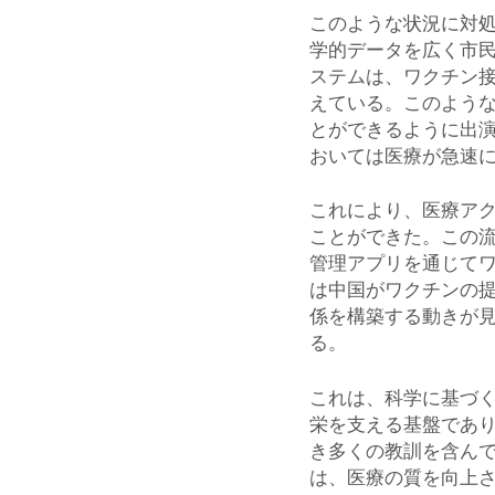
このような状況に対
学的データを広く市
ステムは、ワクチン
えている。このよう
とができるように出
おいては医療が急速
これにより、医療ア
ことができた。この
管理アプリを通じて
は中国がワクチンの
係を構築する動きが
る。
これは、科学に基づ
栄を支える基盤であ
き多くの教訓を含ん
は、医療の質を向上